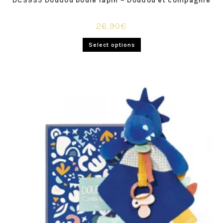
DC3935 Doudou boule lapin – Doudou et compagnie
26,90
€
Select options