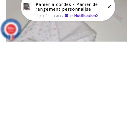
Panier à cordes - Panier de
rangement personnalisé
il y a 14 heures
by
9.3
/10
295 avis
Doudou hochet licorne brodé au prénom
10,90
€
Select options