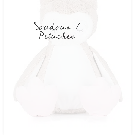
Doudous /
Peluches