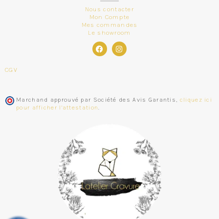
Nous contacter
Mon Compte
Mes commandes
Le showroom
CGV
Marchand approuvé par Société des Avis Garantis,
cliquez ici
pour afficher l'attestation
.
Aigline
vient de commander
Couverture bébé minky et
coton brodée
il y a 2 jours
by