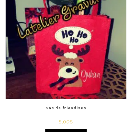
Sac de friandises
5,00
€