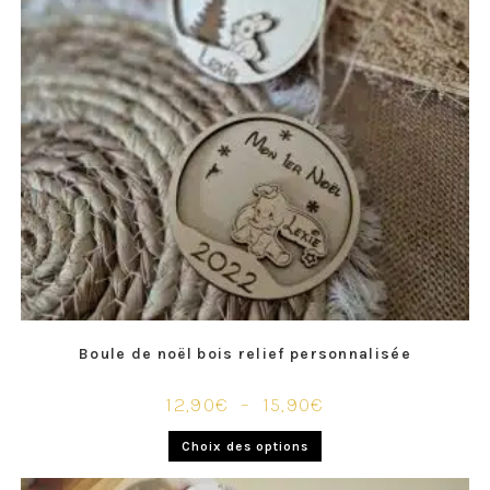
Boule de noël bois relief personnalisée
12,90
€
–
15,90
€
Choix des options