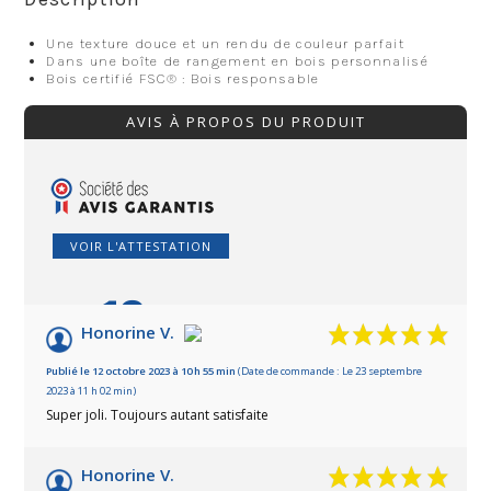
Une texture douce et un rendu de couleur parfait
Dans une boîte de rangement en bois personnalisé
Bois certifié FSC® : Bois responsable
AVIS À PROPOS DU PRODUIT
VOIR L'ATTESTATION
10
/10
Honorine V.
Basé sur 2 avis
Publié le 12 octobre 2023 à 10 h 55 min
(Date de commande : Le 23 septembre
2023 à 11 h 02 min)
Super joli. Toujours autant satisfaite
Honorine V.