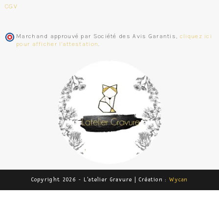
CGV
Marchand approuvé par Société des Avis Garantis,
cliquez ici
pour afficher l'attestation
.
Copyright 2026 - L'atelier Gravure | Création :
Wycan