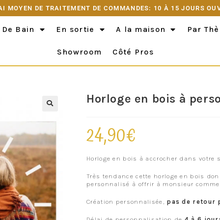
AI MOYEN DE TRAITEMENT DE COMMANDES: 10 À 15 JOURS OU
 De Bain
En sortie
A la maison
Par Th
Showroom
Côté Pros
Horloge en bois à pers
24,90
€
Horloge en bois à accrocher dans votre
Très tendance cette horloge en bois don
personnalisé à offrir à monsieur comm
Création personnalisée,
pas de retour 
Délai de personnalisation de
4 à 6 jour