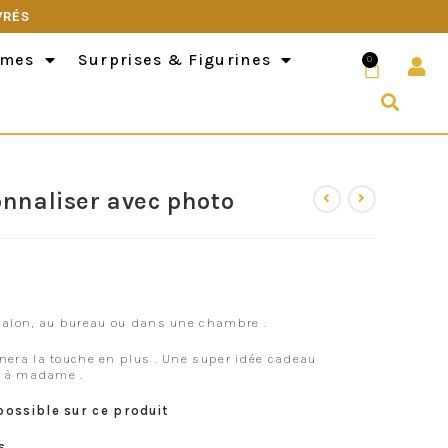
VRÉS
èmes
Surprises & Figurines
0
onnaliser avec photo
 salon, au bureau ou dans une chambre .
nera la touche en plus . Une super idée cadeau
e à madame .
possible sur ce produit
s