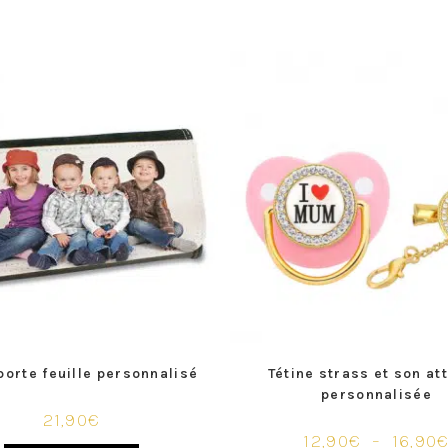
porte feuille personnalisé
Tétine strass et son at
personnalisée
21,90
€
12,90
€
–
16,90