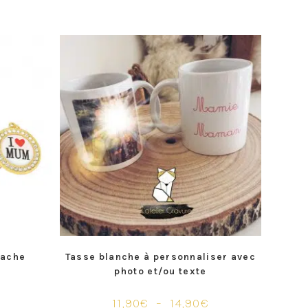
tache
Tasse blanche à personnaliser avec
photo et/ou texte
€
11,90
€
–
14,90
€