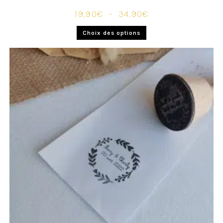
19,90
€
–
34,90
€
Choix des options