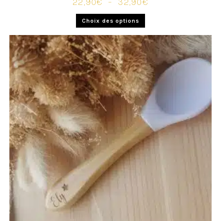
22,90
€
–
32,90
€
Choix des options