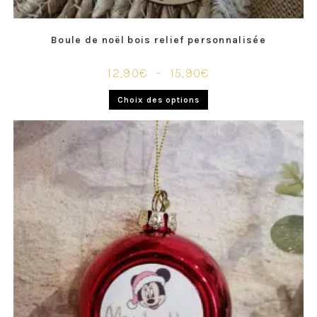
Boule de noël bois relief personnalisée
12,90
€
–
15,90
€
Choix des options