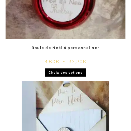
Boule de Noël à personnaliser
4,80
€
–
32,20
€
Choix des options