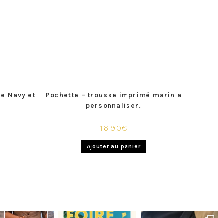
te Navy et
Pochette – trousse imprimé marin a
personnaliser.
€
16,90
€
Ajouter au panier