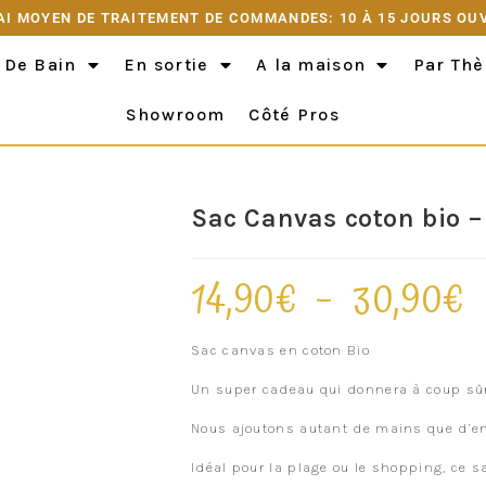
AI MOYEN DE TRAITEMENT DE COMMANDES: 10 À 15 JOURS OU
 De Bain
En sortie
A la maison
Par Th
Showroom
Côté Pros
Sac Canvas coton bio –
14,90
€
–
30,90
€
Sac canvas en coton Bio
Un super cadeau qui donnera à coup sûr
Nous ajoutons autant de mains que d’en
Idéal pour la plage ou le shopping, ce s