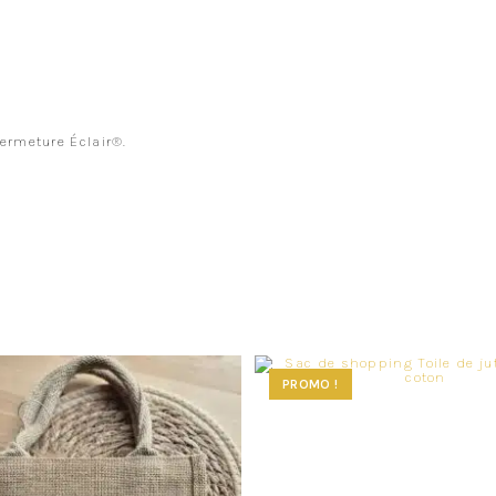
ermeture Éclair®.
PROMO !