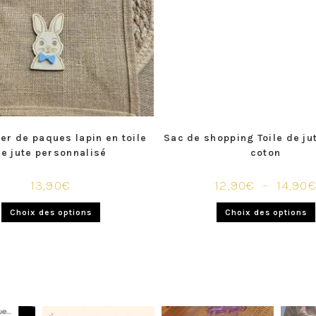
er de paques lapin en toile
Sac de shopping Toile de ju
e jute personnalisé
coton
13,90
€
12,90
€
–
14,90
Choix des options
Choix des options