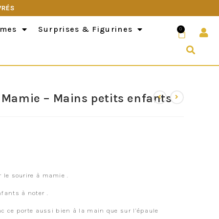
VRÉS
èmes
Surprises & Figurines
0
 Mamie – Mains petits enfants
 le sourire à mamie .
fants à noter .
ac ce porte aussi bien à la main que sur l’épaule