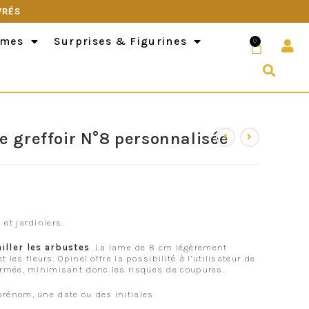
VRÉS
èmes
Surprises & Figurines
0
e greffoir N°8 personnalisée
et jardiniers.
ailler les arbustes
. La lame de 8 cm légèrement
t les fleurs. Opinel offre la possibilité à l’utilisateur de
fermée, minimisant donc les risques de coupures.
prénom, une date ou des initiales