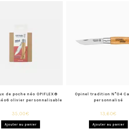
ux de poche néo OPIFLEX®
Opinel tradition N°04 C
éo6 olivier personnalisable
personnalisé
35,00
€
13,60
€
Ajouter au panier
Ajouter au panier