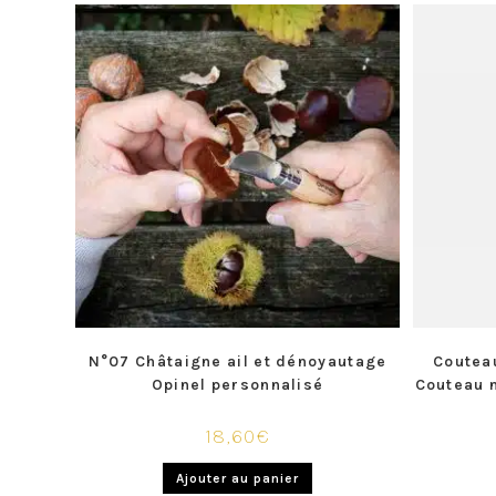
N°07 Châtaigne ail et dénoyautage
Coutea
Opinel personnalisé
Couteau n
18,60
€
Ajouter au panier