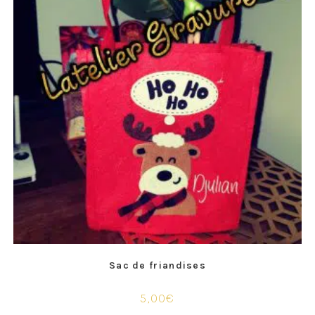
Sac de friandises
5,00
€