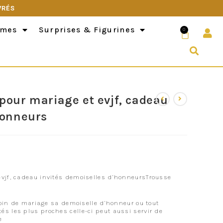
VRÉS
èmes
Surprises & Figurines
0
pour mariage et evjf, cadeau
honneurs
evjf, cadeau invités demoiselles d’honneursTrousse
émoin de mariage sa demoiselle d’honneur ou tout
s les plus proches celle-ci peut aussi servir de
e