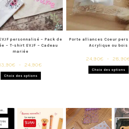
1 avis
EVJF personnalisé – Pack de
Porte alliances Coeur per
ée – T-shirt EVJF – Cadeau
Acrylique ou bois
mariée
24,90
€
–
28,90
13,90
€
–
24,90
€
Choix des options
Choix des options