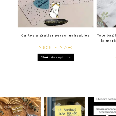
Cartes à gratter personnalisables
Tote bag 
la mari
2,60
€
–
2,70
€
Choix des options