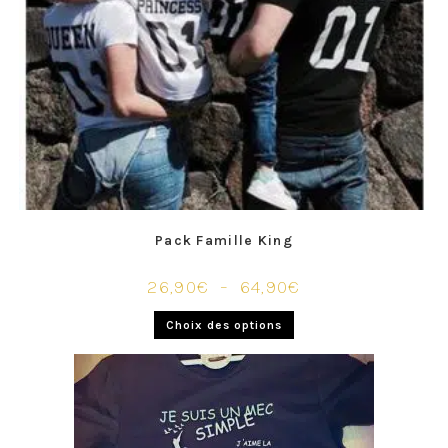
Pack Famille King
26,90
€
–
64,90
€
Choix des options