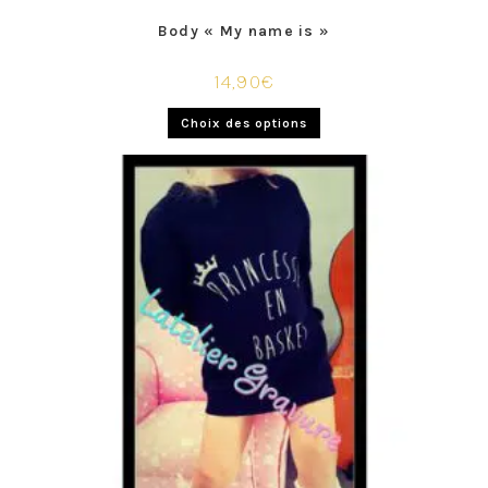
Body « My name is »
14,90
€
Choix des options