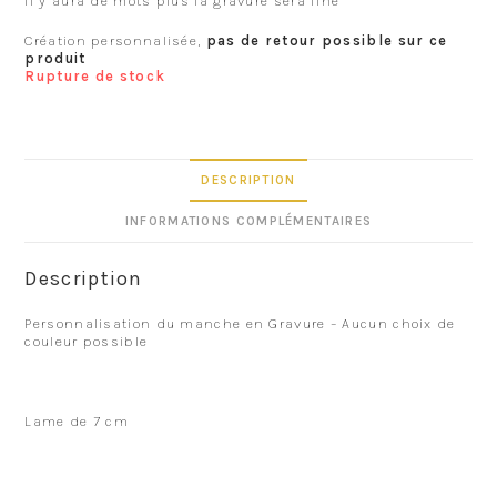
il y aura de mots plus la gravure sera fine
Création personnalisée,
pas de retour possible sur ce
produit
Rupture de stock
DESCRIPTION
INFORMATIONS COMPLÉMENTAIRES
Description
Personnalisation du manche en Gravure – Aucun choix de
couleur possible
Lame de 7 cm