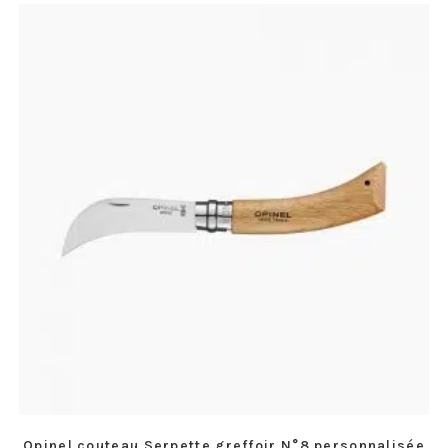
Opinel couteau Serpette greffoir N°8 personnalisée