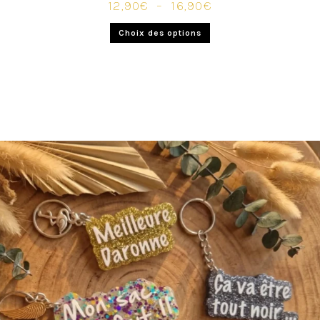
12,90
€
–
16,90
€
Choix des options